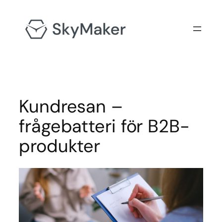
Hoppa
till
innehåll
Kundresan –
frågebatteri för B2B-
produkter