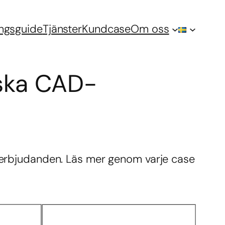
ingsguide
Tjänster
Kundcase
Om oss
ska CAD-
h erbjudanden. Läs mer genom varje case